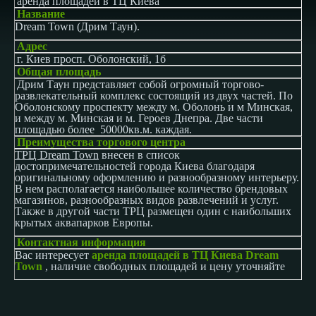
аренда площадей в ТЦ Киева
Название
Dream Town (
Дрим Таун
)
.
Адрес
г. Киев просп. Оболонский, 1б
Общая площадь
Дрим Таун представляет собой огромный торгово-
развлекательный комплекс состоящий из двух частей. По
Оболонскому проспекту между м. Оболонь и м Минская,
и между м. Минская и м. Героев Днепра. Две части
площадью более
50000кв.м. каждая.
Преимущества торгового центра
ТРЦ
Dream
Town
внесен в список
достопримечательностей города Киева благодаря
оригинальному оформлению и разнообразному интерьеру.
В нем располагается наибольшее количество брендовых
магазинов, разнообразных видов развлечений и услуг.
Также в другой части ТРЦ размещен один с наибольших
крытых аквапарков Европы.
Контактная информация
Вас интересует
аренда площадей в ТЦ Киева
Dream
Town
, наличие свободных площадей и цену уточняйте